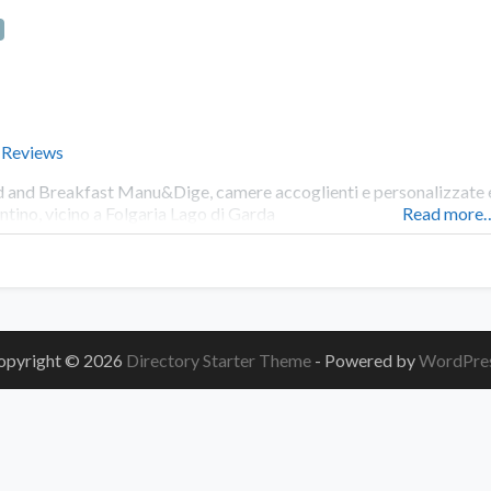
 Reviews
 and Breakfast Manu&Dige, camere accoglienti e personalizzate e 
ntino, vicino a Folgaria Lago di Garda
Read more
opyright © 2026
Directory Starter Theme
- Powered by
WordPre