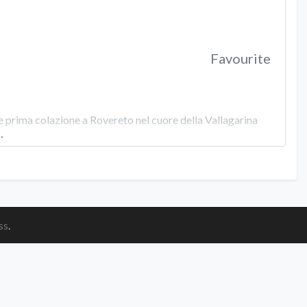
Favourite
prima colazione a Rovereto nel cuore della Vallagarina
…
ss
.