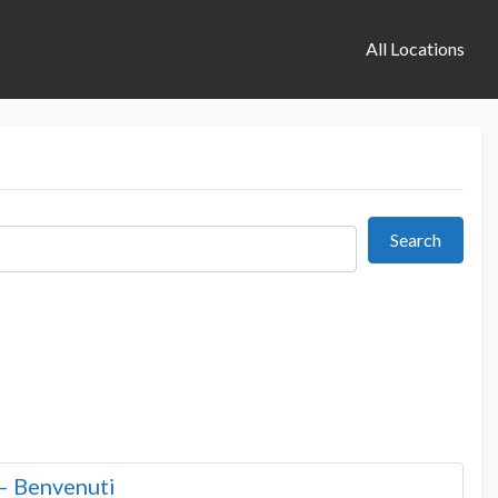
All Locations
Search
Search
– Benvenuti