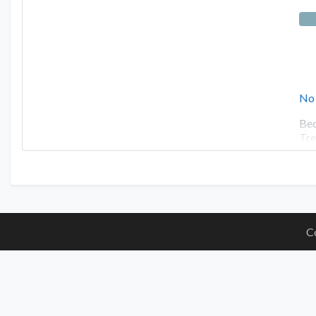
No
Bed
Tre
C